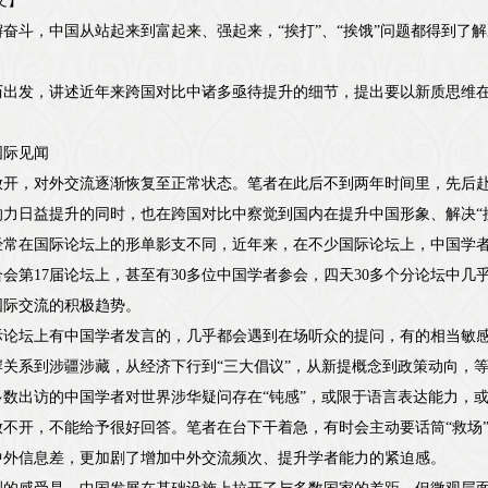
文】
奋斗，中国从站起来到富起来、强起来，“挨打”、“挨饿”问题都得到了解
历出发，讲述近年来跨国对比中诸多亟待提升的细节，提出要以新质思维
。
国际见闻
情放开，对外交流逐渐恢复至正常状态。笔者在此后不到两年时间里，先后
响力日益提升的同时，也在跨国对比中察觉到国内在提升中国形象、解决“
常在国际论坛上的形单影支不同，近年来，在不少国际论坛上，中国学者的
会第17届论坛上，甚至有30多位中国学者参会，四天30多个分论坛中
国际交流的积极趋势。
际论坛上有中国学者发言的，几乎都会遇到在场听众的提问，有的相当敏
岸关系到涉疆涉藏，从经济下行到“三大倡议”，从新提概念到政策动向，
多数出访的中国学者对世界涉华疑问存在“钝感”，或限于语言表达能力，
不开，不能给予很好回答。笔者在台下干着急，有时会主动要话筒“救场”
中外信息差，更加剧了增加中外交流频次、提升学者能力的紧迫感。