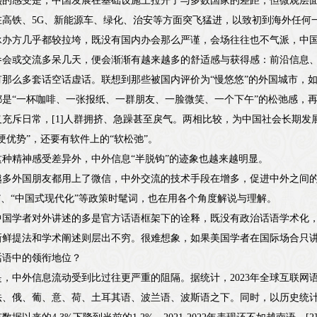
烈的感受是，中国发展在基础设施上拉开了与多数国家的差距，但微观层
在高铁、5G、新能源车、绿化、治安等方面突飞猛进，以致初到海外任何
承办方几乎都较拉垮，既没有国内办会那么严谨，会场往往也不气派，中
参会或交流多呆几天，便会渐渐有越来越多的舒适感与获得感：前沿信息
有那么多套话空话虚话。联想到那些被国内评价为“慢悠悠”的外国城市，
是“一杯咖啡、一张报纸、一群朋友、一脸微笑、一个下午”的松弛感，再
义充斥日常，[1]人群拥挤、急躁甚至戾气。两相比较，为中国社会长期
硬优势”，还要有软件上的“软松弛”。
种精神感受差异外，中外信息“半脱钩”的迹象也越来越明显。
越多外国朋友都用上了微信，中外交流的技术手段在增多，促进中外之间
”、“中国式现代化”等政策时髦词，也在用各个角度解说与理解。
中国学者对外讲述的多是官方话语框架下的诠释，既没有政治话语学术化
新鲜提法和学术阐述则层出不穷。很难想象，如果美国学者在国际场合只
话语中的领衔地位？
，中外信息流动受到比过往更严重的阻隔。据统计，2023年全球互联网
法、俄、葡、意、荷、土耳其语、波兰语、波斯语之下。同时，以历史统