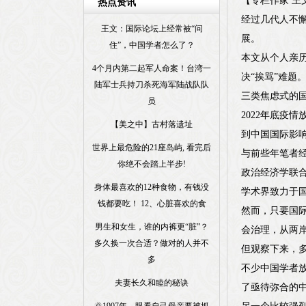
【专栏作家 王
热点资讯
经过几代人不懈
王文：国际论坛上经常被“问
展。
住”，中国学者怎么了？
本文从个人亲
4个月内第二起军人命案！台湾一
决“挨骂”难题
陆军士兵持刀杀死海军陆战队队
三类焦虑式的
员
2022年底疫
【美之中】古村落遗址
到中国国际影
世界上最危险的21座岛屿, 看完后
与前些年笔者经
你绝不会踏上半步!
政治经济学联合
身体最喜欢的12种食物，有钱没
学术界致力于
钱都要吃！ 12、心脏喜欢的食
然而，只要国
男生和女生，谁的内裤更“脏”？
会治理，从两
多久换一次合适？做对的人并不
但观察下来，
多
不少中国学者放
夫妻长久和睦的秘诀
了亟待弥合的