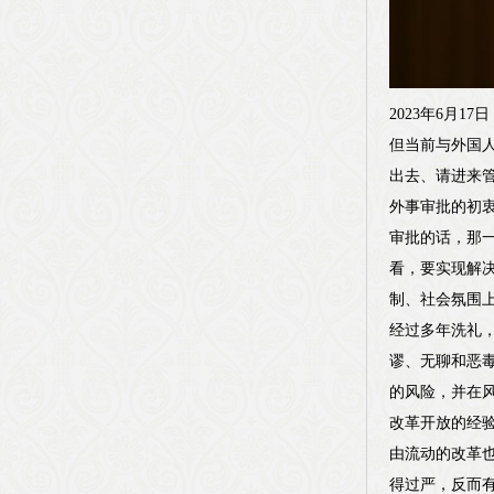
2023年6月
但当前与外国
出去、请进来管
外事审批的初
审批的话，那
看，要实现解决
制、社会氛围
经过多年洗礼
谬、无聊和恶
的风险，并在
改革开放的经
由流动的改革也
得过严，反而