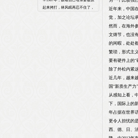
🌞1907年，眼看自己母亲要被抓
另一个比较强
起来拷打，林风眠再忍不住了，
近年来，中国
觉，加之论坛
然而，在海外
文缛节，也没
的闲暇，处处都
繁琐，形式主
要有硬件上的“
除了外松内紧这
近几年，越来
国“新质生产力
从感知上看，
下，国际上的
年占据在世界
更令人担忧的是
西、德、日、