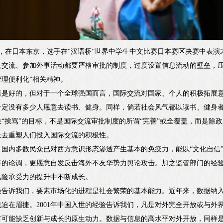
17日，在日本东京，选手在“汉语桥”世界中学生中文比赛日本赛区决赛中表演
人交流、参加外事活动都要严格审批的制度，过度设置信息流动的壁垒，压
理便利化”相关精神。
衷是好的，但对于一个全球强国而言，国际交流对国家、个人的积极拓展
一定没有多少人愿意去读书、健身。同样，倘若社会风气都以读书、健身
“挨骂”的目标，不是国际交流审批制度的所谓“完善”或全覆盖，而是除
上去重塑人们投入国际交流的积极性。
，国内多数民众已对西方意识形态渗透产生基本的免疫力，能以“文化自信
毒的论调，更愿意自发反击海外不友华势力舆论攻击。加之监管部门的经
风险承受力的提升中不断成长。
验告诉我们，要素市场化的进程是社会繁荣的基本能力。近年来，数据纳
迫在眉捷。2001年中国入世的经验告诉我们，凡是对外完全开放或与外
有可能缺乏创新与成长的原生动力。数据与信息的高水平对外开放，同样