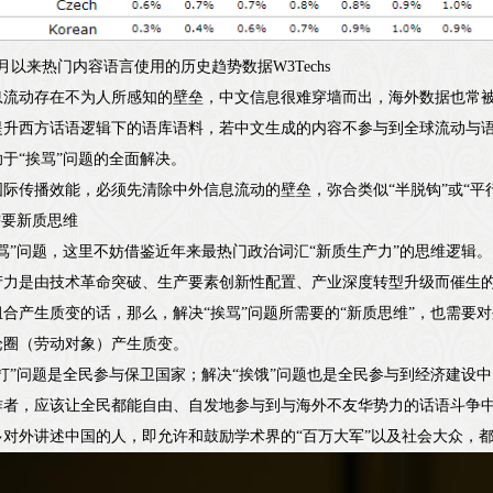
1月以来热门内容语言使用的历史趋势数据W3Techs
息流动存在不为人所感知的壁垒，中文信息很难穿墙而出，海外数据也常
提升西方话语逻辑下的语库语料，若中文生成的内容不参与到全球流动与
于“挨骂”问题的全面解决。
际传播效能，必须先清除中外信息流动的壁垒，弥合类似“半脱钩”或“平
需要新质思维
骂”问题，这里不妨借鉴近年来最热门政治词汇“新质生产力”的思维逻辑。
产力是由技术革命突破、生产要素创新性配置、产业深度转型升级而催生
合产生质变的话，那么，解决“挨骂”问题所需要的“新质思维”，也需要
论圈（劳动对象）产生质变。
打”问题是全民参与保卫国家；解决“挨饿”问题也是全民参与到经济建设
作者，应该让全民都能自由、自发地参与到与海外不友华势力的话语斗争
对外讲述中国的人，即允许和鼓励学术界的“百万大军”以及社会大众，都参